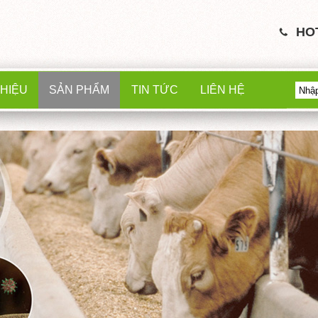
HO
THIỆU
SẢN PHẨM
TIN TỨC
LIÊN HỆ