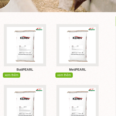
ButiPEARL
MetiPEARL
xem thêm
xem thêm