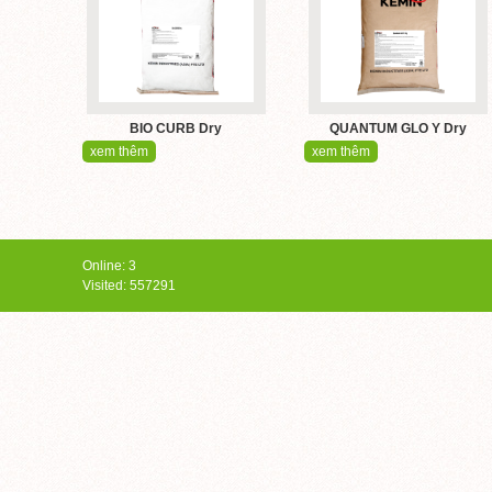
BIO CURB Dry
QUANTUM GLO Y Dry
xem thêm
xem thêm
Online: 3
Visited: 557291