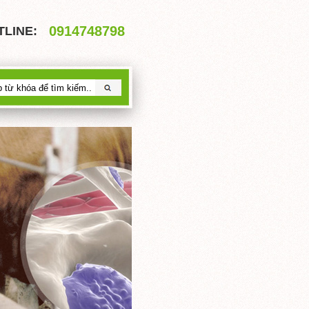
0914748798
TLINE: