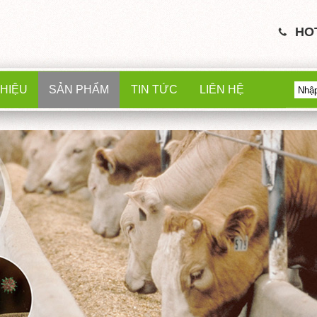
HO
THIỆU
SẢN PHẨM
TIN TỨC
LIÊN HỆ