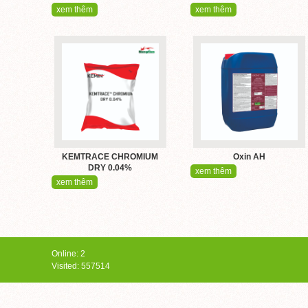
xem thêm
xem thêm
KEMTRACE CHROMIUM
Oxin AH
DRY 0.04%
xem thêm
xem thêm
Online: 2
Visited: 557514